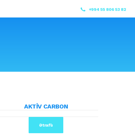
+994 55 806 53 82
AKTİV CARBON
Ətraflı