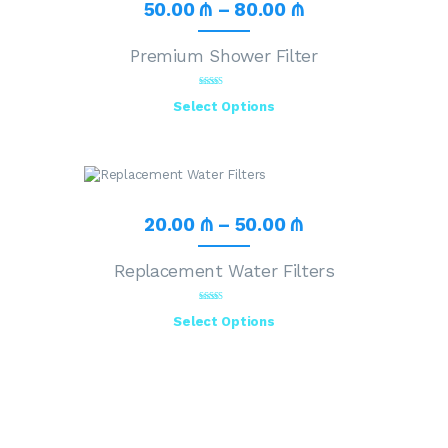
50
.
00
₼
–
80
.
00
₼
Premium Shower Filter
Rated
Select Options
3.74
out of 5
20
.
00
₼
–
50
.
00
₼
Replacement Water Filters
Rated
Select Options
2.62
out of
5