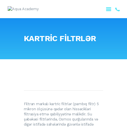
ANA SƏHIFƏ
KARTRİC FİLTRLƏR
HAQQIMIZDA
MƏHSULLARIMIZ
PORTFOLIO
XIDMƏTLƏRIMIZ
ƏLAQƏ
AZƏRBAYCAN
Filtran markalı kartric filtrlər (pambıq filtr) 5
mikron ölçüsünə qədər olan hissəcikləri
filtrasiya etmə qabiliyyətinə malikdir. Su
şəbəkəsi filtrlərində, Osmos qurğularında və
digər istifadə sahələrində güvənlə istifadə