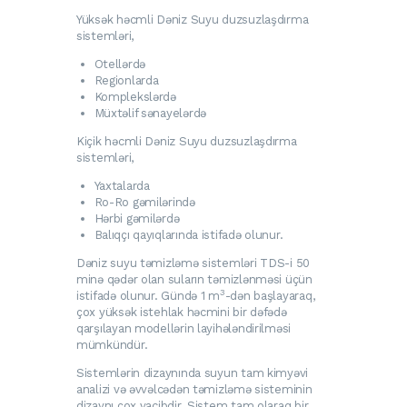
Yüksək həcmli Dəniz Suyu duzsuzlaşdırma
sistemləri,
Otellərdə
Regionlarda
Komplekslərdə
Müxtəlif sənayelərdə
Kiçik həcmli Dəniz Suyu duzsuzlaşdırma
sistemləri,
Yaxtalarda
Ro-Ro gəmilərində
Hərbi gəmilərdə
Balıqçı qayıqlarında istifadə olunur.
Dəniz suyu təmizləmə sistemləri TDS-i 50
minə qədər olan suların təmizlənməsi üçün
3
istifadə olunur. Gündə 1 m
-dən başlayaraq,
çox yüksək istehlak həcmini bir dəfədə
qarşılayan modellərin layihələndirilməsi
mümkündür.
Sistemlərin dizaynında suyun tam kimyəvi
analizi və əvvəlcədən təmizləmə sisteminin
dizaynı çox vacibdir. Sistem tam olaraq bir