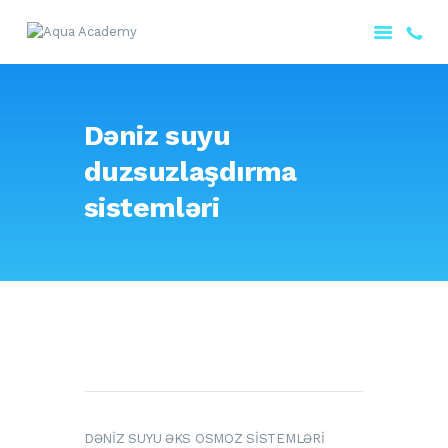
ANA SƏHIFƏ
Dəniz suyu
HAQQIMIZDA
duzsuzlaşdırma
MƏHSULLARIMIZ
PORTFOLIO
sistemləri
XIDMƏTLƏRIMIZ
ƏLAQƏ
AZƏRBAYCAN
DƏNİZ SUYU ƏKS OSMOZ SİSTEMLƏRİ