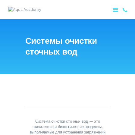
ГЛАВНАЯ
Системы очистки
О НАС
сточных вод
ПОРТФОЛИО
НАШИ УСЛУГИ
КОНТАКТЫ
РУССКИЙ
Система очистки сточных вод — это
физические и биологические процессы,
выполняемые для устранения загрязнений